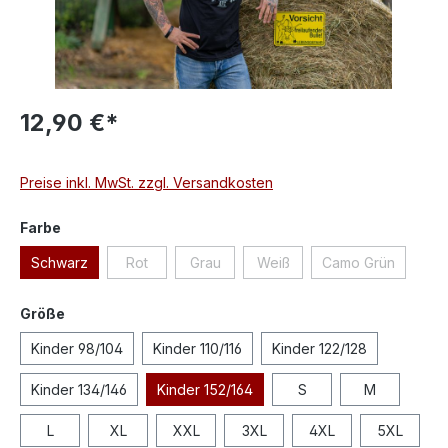
12,90 €*
Preise inkl. MwSt. zzgl. Versandkosten
Farbe
Schwarz
Rot
Grau
Weiß
Camo Grün
Größe
Kinder 98/104
Kinder 110/116
Kinder 122/128
Kinder 134/146
Kinder 152/164
S
M
L
XL
XXL
3XL
4XL
5XL